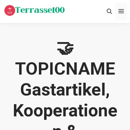
Zum
M
Inhalt
springen
🤝
TOPICNAME
Gastartikel,
Kooperatione