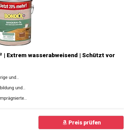
m² | Extrem wasserabweisend | Schützt vor
ge und...
ldung und...
mprägnierte...
Preis prüfen