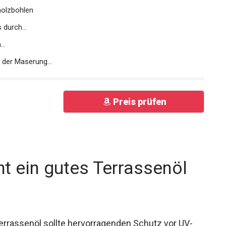
holzbohlen
durch...
..
der Maserung...
Preis prüfen
t ein gutes Terrassenöl
errassenöl sollte hervorragenden Schutz vor UV-