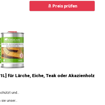
Preis prüfen
1L] für Lärche, Eiche, Teak oder Akazienholz
hützt und...
ie unser...