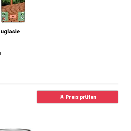
ouglasie
d
Preis prüfen