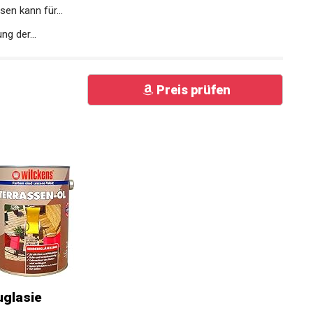
n kann für...
g der...
Preis prüfen
uglasie