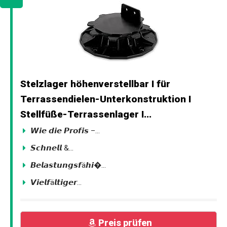
Stelzlager höhenverstellbar I für
Terrassendielen-Unterkonstruktion I
Stellfüße-Terrassenlager I...
𝙒𝙞𝙚 𝙙𝙞𝙚 𝙋𝙧𝙤𝙛𝙞𝙨 –...
𝙎𝙘𝙝𝙣𝙚𝙡𝙡 &...
𝘽𝙚𝙡𝙖𝙨𝙩𝙪𝙣𝙜𝙨𝙛ä𝙝𝙞�...
𝙑𝙞𝙚𝙡𝙛ä𝙡𝙩𝙞𝙜𝙚𝙧...
Preis prüfen