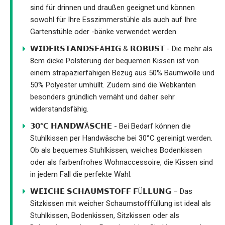
sind für drinnen und draußen geeignet und können
sowohl für Ihre Esszimmerstühle als auch auf Ihre
Gartenstühle oder -bänke verwendet werden.
𝗪𝗜𝗗𝗘𝗥𝗦𝗧𝗔𝗡𝗗𝗦𝗙Ä𝗛𝗜𝗚 & 𝗥𝗢𝗕𝗨𝗦𝗧 - Die mehr als
8cm dicke Polsterung der bequemen Kissen ist von
einem strapazierfähigen Bezug aus 50% Baumwolle und
50% Polyester umhüllt. Zudem sind die Webkanten
besonders gründlich vernäht und daher sehr
widerstandsfähig.
𝟯𝟬°𝗖 𝗛𝗔𝗡𝗗𝗪Ä𝗦𝗖𝗛𝗘 - Bei Bedarf können die
Stuhlkissen per Handwäsche bei 30°C gereinigt werden.
Ob als bequemes Stuhlkissen, weiches Bodenkissen
oder als farbenfrohes Wohnaccessoire, die Kissen sind
in jedem Fall die perfekte Wahl.
𝗪𝗘𝗜𝗖𝗛𝗘 𝗦𝗖𝗛𝗔𝗨𝗠𝗦𝗧𝗢𝗙𝗙 𝗙Ü𝗟𝗟𝗨𝗡𝗚 – Das
Sitzkissen mit weicher Schaumstofffüllung ist ideal als
Stuhlkissen, Bodenkissen, Sitzkissen oder als