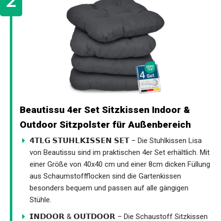
Beautissu 4er Set Sitzkissen Indoor &
Outdoor Sitzpolster für Außenbereich
𝟰𝗧𝗟𝗚 𝗦𝗧𝗨𝗛𝗟𝗞𝗜𝗦𝗦𝗘𝗡 𝗦𝗘𝗧 – Die Stuhlkissen Lisa
von Beautissu sind im praktischen 4er Set erhältlich. Mit
einer Größe von 40x40 cm und einer 8cm dicken Füllung
aus Schaumstoffflocken sind die Gartenkissen
besonders bequem und passen auf alle gängigen
Stühle.
𝗜𝗡𝗗𝗢𝗢𝗥 & 𝗢𝗨𝗧𝗗𝗢𝗢𝗥 – Die Schaustoff Sitzkissen