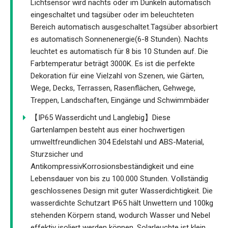
Lichtsensor wird nachts oder im Dunkeln automatisch
eingeschaltet und tagsüber oder im beleuchteten
Bereich automatisch ausgeschaltet.Tagsüber absorbiert
es automatisch Sonnenenergie(6-8 Stunden). Nachts
leuchtet es automatisch für 8 bis 10 Stunden auf. Die
Farbtemperatur beträgt 3000K. Es ist die perfekte
Dekoration für eine Vielzahl von Szenen, wie Gärten,
Wege, Decks, Terrassen, Rasenflächen, Gehwege,
Treppen, Landschaften, Eingänge und Schwimmbäder
【IP65 Wasserdicht und Langlebig】Diese
Gartenlampen besteht aus einer hochwertigen
umweltfreundlichen 304 Edelstahl und ABS-Material,
Sturzsicher und
AntikompressivKorrosionsbeständigkeit und eine
Lebensdauer von bis zu 100.000 Stunden. Vollständig
geschlossenes Design mit guter Wasserdichtigkeit. Die
wasserdichte Schutzart IP65 hält Unwettern und 100kg
stehenden Körpern stand, wodurch Wasser und Nebel
effektiv isoliert werden können. Solarleuchte ist klein,